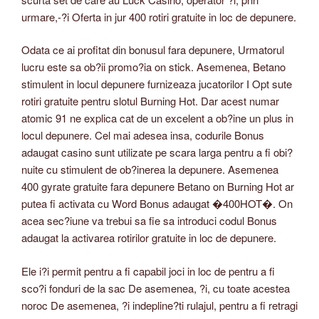
urmare,-?i Oferta in jur 400 rotiri gratuite in loc de depunere.
Odata ce ai profitat din bonusul fara depunere, Urmatorul
lucru este sa ob?ii promo?ia on stick. Asemenea, Betano
stimulent in locul depunere furnizeaza jucatorilor I Opt sute
rotiri gratuite pentru slotul Burning Hot. Dar acest numar
atomic 91 ne explica cat de un excelent a ob?ine un plus in
locul depunere. Cel mai adesea insa, codurile Bonus
adaugat casino sunt utilizate pe scara larga pentru a fi obi?
nuite cu stimulent de ob?inerea la depunere. Asemenea
400 gyrate gratuite fara depunere Betano on Burning Hot ar
putea fi activata cu Word Bonus adaugat �400HOT�. On
acea sec?iune va trebui sa fie sa introduci codul Bonus
adaugat la activarea rotirilor gratuite in loc de depunere.
Ele i?i permit pentru a fi capabil joci in loc de pentru a fi
sco?i fonduri de la sac De asemenea, ?i, cu toate acestea
noroc De asemenea, ?i indepline?ti rulajul, pentru a fi retragi