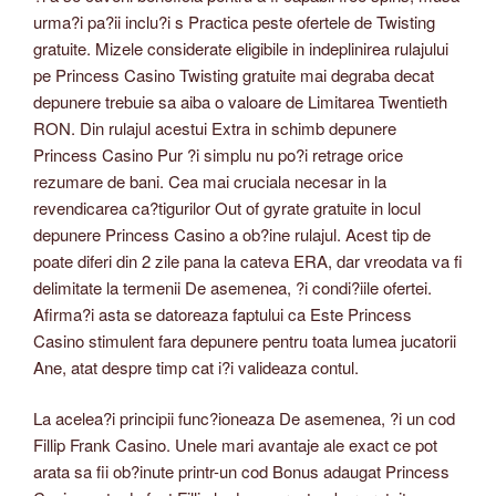
urma?i pa?ii inclu?i s Practica peste ofertele de Twisting
gratuite. Mizele considerate eligibile in indeplinirea rulajului
pe Princess Casino Twisting gratuite mai degraba decat
depunere trebuie sa aiba o valoare de Limitarea Twentieth
RON. Din rulajul acestui Extra in schimb depunere
Princess Casino Pur ?i simplu nu po?i retrage orice
rezumare de bani. Cea mai cruciala necesar in la
revendicarea ca?tigurilor Out of gyrate gratuite in locul
depunere Princess Casino a ob?ine rulajul. Acest tip de
poate diferi din 2 zile pana la cateva ERA, dar vreodata va fi
delimitate la termenii De asemenea, ?i condi?iile ofertei.
Afirma?i asta se datoreaza faptului ca Este Princess
Casino stimulent fara depunere pentru toata lumea jucatorii
Ane, atat despre timp cat i?i valideaza contul.
La acelea?i principii func?ioneaza De asemenea, ?i un cod
Fillip Frank Casino. Unele mari avantaje ale exact ce pot
arata sa fii ob?inute printr-un cod Bonus adaugat Princess