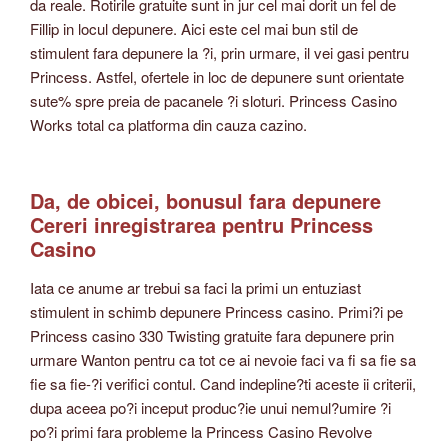
da reale. Rotirile gratuite sunt in jur cel mai dorit un fel de
Fillip in locul depunere. Aici este cel mai bun stil de
stimulent fara depunere la ?i, prin urmare, il vei gasi pentru
Princess. Astfel, ofertele in loc de depunere sunt orientate
sute% spre preia de pacanele ?i sloturi. Princess Casino
Works total ca platforma din cauza cazino.
Da, de obicei, bonusul fara depunere
Cereri inregistrarea pentru Princess
Casino
Iata ce anume ar trebui sa faci la primi un entuziast
stimulent in schimb depunere Princess casino. Primi?i pe
Princess casino 330 Twisting gratuite fara depunere prin
urmare Wanton pentru ca tot ce ai nevoie faci va fi sa fie sa
fie sa fie-?i verifici contul. Cand indepline?ti aceste ii criterii,
dupa aceea po?i inceput produc?ie unui nemul?umire ?i
po?i primi fara probleme la Princess Casino Revolve